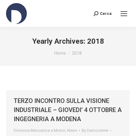
Cerca
Search:
Yearly Archives:
2018
You are here:
Home
2018
TERZO INCONTRO SULLA VISIONE
INDUSTRIALE – GIOVEDI’ 4 OTTOBRE A
INGEGNERIA A MODENA
Divisione Meccanica e Motori
,
News
By
Democenter