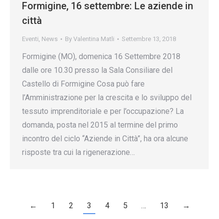
Formigine, 16 settembre: Le aziende in
città
Eventi
,
News
By
Valentina Matli
Settembre 13, 2018
Formigine (MO), domenica 16 Settembre 2018
dalle ore 10.30 presso la Sala Consiliare del
Castello di Formigine Cosa può fare
l’Amministrazione per la crescita e lo sviluppo del
tessuto imprenditoriale e per l’occupazione? La
domanda, posta nel 2015 al termine del primo
incontro del ciclo “Aziende in Città”, ha ora alcune
risposte tra cui la rigenerazione…
←
1
2
3
4
5
…
13
→