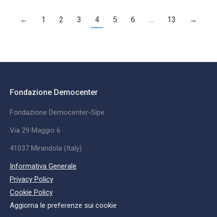
←
1
2
3
4
5
6
…
13
→
Fondazione Democenter
Fondazione Democenter-Sipe
Via 29 Maggio 6
41037 Mirandola (Italy)
Informativa Generale
Privacy Policy
Cookie Policy
Aggiorna le preferenze sui cookie