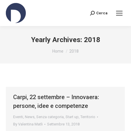
Cerca
Search:
Yearly Archives:
2018
You are here:
Home
2018
Carpi, 22 settembre – Innovaera:
persone, idee e competenze
Eventi
,
News
,
Senza categoria
,
Start up
,
Territorio
By
Valentina Matli
Settembre 13, 2018