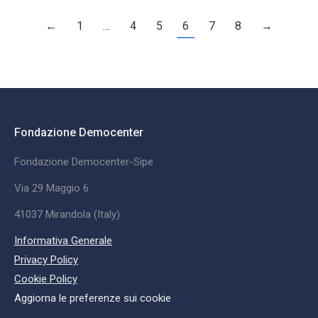
←
1
…
4
5
6
7
8
→
Fondazione Democenter
Fondazione Democenter-Sipe
Via 29 Maggio 6
41037 Mirandola (Italy)
Informativa Generale
Privacy Policy
Cookie Policy
Aggiorna le preferenze sui cookie