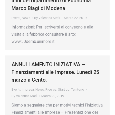
anni del Dipartimento di Economia
Marco Biagi di Modena
Eventi
,
News
By
Valentina Matli
Marzo 22, 2019
Informazioni: Per iscriversi al convegno e alla
visita alla fabbrica consultare il sito:
www.50demb.unimore.it
ANNULLAMENTO INIZIATIVA –
Finanziamenti alle Imprese. Lunedì 25
marzo a Cento.
Eventi
,
Impresa
,
News
,
Ricerca
,
Start up
,
Territorio
By
Valentina Matli
Marzo 20, 2019
Siamo a segnalare che per motivi tecnici l’iniziativa
Finanziamenti alle Imprese – Presentazione dei