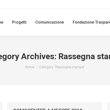
ne
Progetti
Comunicazione
Fondazione Traspar
egory Archives:
Rassegna st
You are here:
Home
Category "Rassegna stampa"