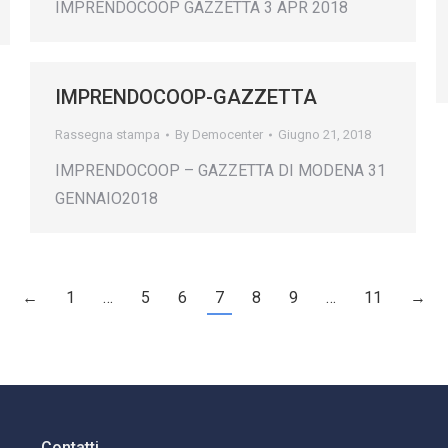
IMPRENDOCOOP GAZZETTA 3 APR 2018
IMPRENDOCOOP-GAZZETTA
Rassegna stampa
By
Democenter
Giugno 21, 2018
IMPRENDOCOOP – GAZZETTA DI MODENA 31
GENNAIO2018
←
1
…
5
6
7
8
9
…
11
→
Contatti