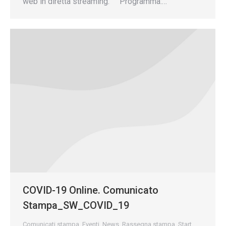
web in diretta streaming. Programma:…
COVID-19 Online. Comunicato
Stampa_SW_COVID_19
Comunicati stampa
,
Eventi
,
News
,
Rassegna stampa
,
Start