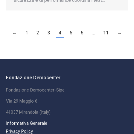
sicurezza e di performance coordina i test…
←
1
2
3
4
5
6
…
11
→
Fondazione Democenter
Fondazione Democenter-Sipe
Via 29 Maggio 6
41037 Mirandola (Italy)
Informativa Generale
Privacy Policy