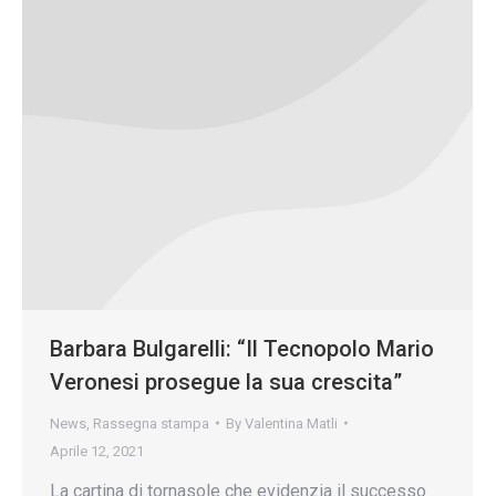
Barbara Bulgarelli: “Il Tecnopolo Mario
Veronesi prosegue la sua crescita”
News
,
Rassegna stampa
By
Valentina Matli
Aprile 12, 2021
La cartina di tornasole che evidenzia il successo