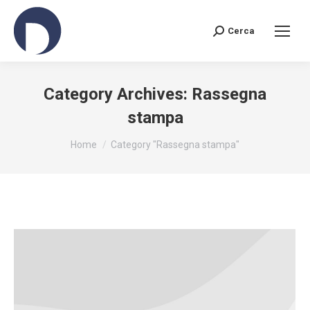
Cerca
Search:
Category Archives:
Rassegna
stampa
You are here:
Home
Category "Rassegna stampa"