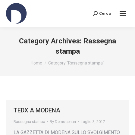
Cerca
Search:
Category Archives:
Rassegna
stampa
You are here:
Home
Category "Rassegna stampa"
TEDX A MODENA
Rassegna stampa
By
Democenter
Luglio 3, 2017
LA GAZZETTA DI MODENA SULLO SVOLGIMENTO