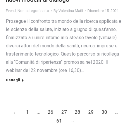
Eventi
,
Non categorizzato
By
Valentina Matli
Dicembre 15, 2021
Prosegue il confronto tra mondo della ricerca applicata e
le scienze della salute, iniziato a giugno di quest’anno,
finalizzato a riunire intorno allo stesso tavolo (virtuale)
diversi attori del mondo della sanità, ricerca, imprese e
trasferimento tecnologico. Questo percorso si ricollega
alla “Comunità di ripartenza” promossa nel 2020. Il
webinar del 22 novembre (ore 16,30)…
Dettagli
←
1
…
26
27
28
29
30
…
61
→