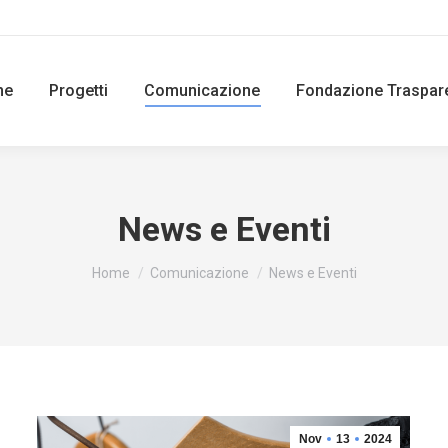
ne
Progetti
Comunicazione
Fondazione Traspar
News e Eventi
You are here:
Home
Comunicazione
News e Eventi
Nov
13
2024