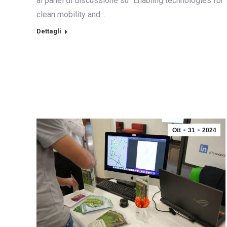
al panel di discussione su “Enabling technologies for
clean mobility and…
Dettagli
Ott
31
2024