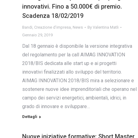
innovativi. Fino a 50.000€ di premio.
Scadenza 18/02/2019
Bandi
,
Creazione d’impresa
,
News
By
Valentina Matli
Gennaio 29, 2019
Dal 18 gennaio è disponibile la versione integrativa
del regolamento per la call AIMAG INNOVATION
2018/BIS dedicata alle start up e ai progetti
innovativi finalizzati allo sviluppo del territorio.
AIMAG INNOVATION 2018/BIS mira a selezionare e
sostenere nuove idee imprenditoriali che operano nel
campo dei servizi energetici, ambientali, idrici, in
grado di innovare e sviluppare…
Dettagli
Nuove iniziative formative: Short Master