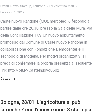
Eventi
,
News
,
Start up
,
Territorio
By
Valentina Matli
Febbraio 1, 2019
Castelnuovo Rangone (MO), mercoledì 6 febbraio a
partire dalle ore 20.30, presso la Sala delle Mura, Via
della Conciliazione 1/A Un nuovo appuntamento
promosso dal Comune di Castelnuovo Rangone in
collaborazione con Fondazione Democenter e il
Tecnopolo di Modena. Per motivi organizzativi si
prega di confermare la propria presenza al seguente
link: http://bit.ly/Castelnuovo0602
Dettagli
Bologna, 28/01: L’agricoltura si può
‘arricchire’ con l’innovazione: 3 startup al