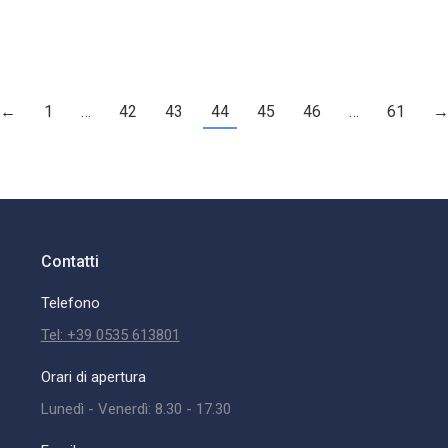
←
1
…
42
43
44
45
46
…
61
Contatti
Telefono
Tel: +39 0535 613801
Orari di apertura
Lunedì - Venerdì: 8.30 - 17.30