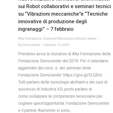
sui Robot collaborativi e seminari tecnici
su “Vibrazioni meccaniche”e “Tecniche
innovative di produzione degli
ingranaggi” – 7 febbraio
Alta formazione
,
Divisione Meccanica e Motori
,
News
By
Democenter
Gennaio 15, 2019
Prendono avvio le iniziative di Alta Formazione della
Fondazione Democenter del 2019. Per il calendario
aggiornato dei corsi e dei seminari della
Fondazione Democenter: https://goo.gl/ELQEnc
Tutti parlano delle tecnologie abilitanti e dei casi di
successo di Industria 4.0, pochi parlano di
come sviluppare le competenze necessarie per
cogliere quest’opportunità. Fondazione Democenter
e il partner Alumotion si sono…