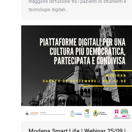
maggiore diffusione tra i pazienti di strumenti e
tecnologie digitali…
Modena Smart Life | Webinar 25/09 |