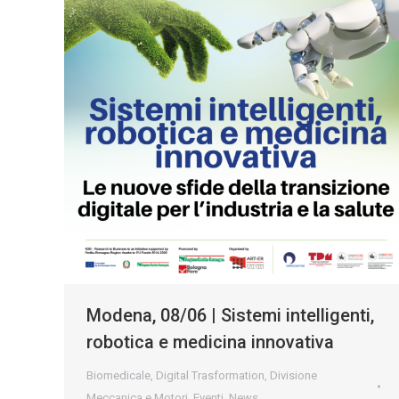
Modena, 08/06 | Sistemi intelligenti,
robotica e medicina innovativa
Biomedicale
,
Digital Trasformation
,
Divisione
Meccanica e Motori
,
Eventi
,
News