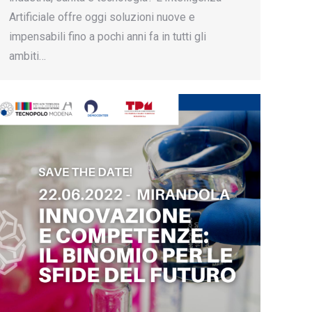
Artificiale offre oggi soluzioni nuove e
impensabili fino a pochi anni fa in tutti gli
ambiti…