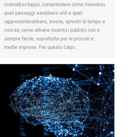
ricerca&sviluppo, comprendere come muoversi,
quali passaggi sarebbero utili e quali
rappresenterebbero, invece, sprechi di tempo e
risorse, come attrarre incentivi pubblici non è
sempre facile, soprattutto per le piccole e
medie imprese. Per questo Carpi…