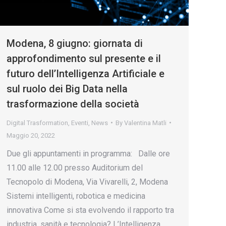
Modena, 8 giugno: giornata di
approfondimento sul presente e il
futuro dell’Intelligenza Artificiale e
sul ruolo dei Big Data nella
trasformazione della società
Digital Trasformation
,
Eventi
,
News
By
Valentina Matli
Maggio 20, 2022
Due gli appuntamenti in programma: Dalle ore
11.00 alle 12.00 presso Auditorium del
Tecnopolo di Modena, Via Vivarelli, 2, Modena
Sistemi intelligenti, robotica e medicina
innovativa Come si sta evolvendo il rapporto tra
industria, sanità e tecnologia? L’Intelligenza