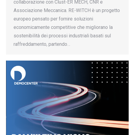
collaborazione con Clust-ER MECH, CNR e
Associazione Meccanica. RE-WITCH è un progetto
europeo pensato per fornire soluzioni
economicamente competitive che migliorano la
sostenibilità dei processi industriali basati sul
raffreddamento, partendo…