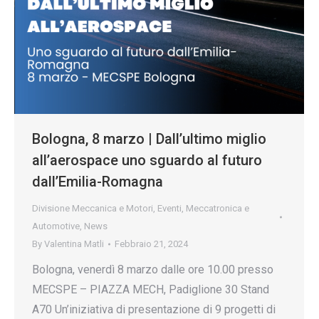
Bologna, 8 marzo | Dall’ultimo miglio
all’aerospace uno sguardo al futuro
dall’Emilia-Romagna
Divisione Meccanica e Motori
,
Eventi
,
Meccatronica e
Automotive
,
News
By
Valentina Matli
Febbraio 21, 2024
Bologna, venerdì 8 marzo dalle ore 10.00 presso
MECSPE – PIAZZA MECH, Padiglione 30 Stand
A70 Un’iniziativa di presentazione di 9 progetti di