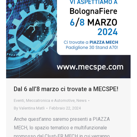
Dal 6 all’8 marzo ci trovate a MECSPE!
Eventi
,
Meccatronica e Automotive
,
News
By
Valentina Matli
Febbraio 22, 2024
Anche quest’anno saremo presenti a PIAZZA
MECH, lo spazio tematico e multifunzionale
promosso dal Clust-ER MECH in cui verranno