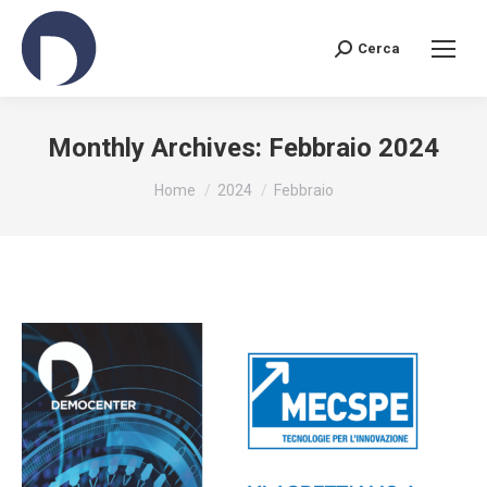
Cerca
Search:
Monthly Archives:
Febbraio 2024
You are here:
Home
2024
Febbraio