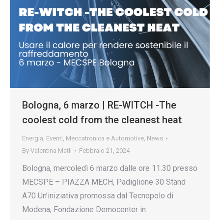
Bologna, 6 marzo | RE-WITCH -The
coolest cold from the cleanest heat
Energia
,
Eventi
,
Meccatronica e Automotive
,
News
By
Valentina Matli
Febbraio 21, 2024
Bologna, mercoledì 6 marzo dalle ore 11.30 presso
MECSPE – PIAZZA MECH, Padiglione 30 Stand
A70 Un’iniziativa promossa dal Tecnopolo di
Modena, Fondazione Democenter in