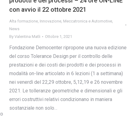
prodotti e dei processi – 24 ore ON-LINE
con avvio il 22 ottobre 2021
Alta formazione
,
Innovazione
,
Meccatronica e Automotive
,
News
By
Valentina Matli
Ottobre 1, 2021
Fondazione Democenter ripropone una nuova edizione
del corso Tolerance Design per il controllo delle
prestazioni e dei costi dei prodotti e dei processi in
modalità on-line articolato in 6 lezioni (1 a settimana)
nei venerdì del 22,29 ottobre, 5,12,19 e 26 novembre
2021. Le tolleranze geometriche e dimensionali e gli
errori costruttivi relativi condizionano in maniera
sostanziale non solo…
to