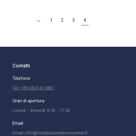
←
1
2
3
4
Contatti
Telefono
Tel: +39 0535 613801
Orari di apertura
Lunedì - Venerdì: 8.30 - 17.30
Email
Email: info@fondazionedemocenter.it