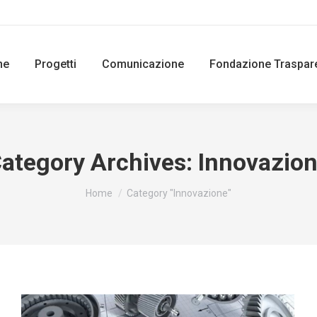
ne
Progetti
Comunicazione
Fondazione Traspar
ategory Archives:
Innovazio
You are here:
Home
Category "Innovazione"