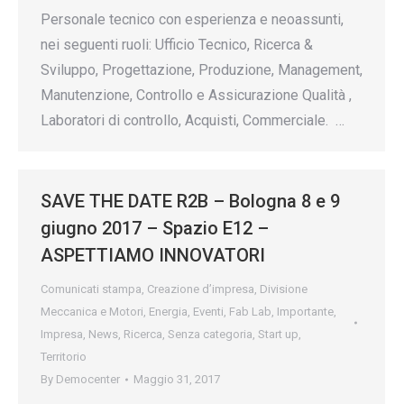
Personale tecnico con esperienza e neoassunti,
nei seguenti ruoli: Ufficio Tecnico, Ricerca &
Sviluppo, Progettazione, Produzione, Management,
Manutenzione, Controllo e Assicurazione Qualità ,
Laboratori di controllo, Acquisti, Commerciale. …
SAVE THE DATE R2B – Bologna 8 e 9
giugno 2017 – Spazio E12 –
ASPETTIAMO INNOVATORI
Comunicati stampa
,
Creazione d’impresa
,
Divisione
Meccanica e Motori
,
Energia
,
Eventi
,
Fab Lab
,
Importante
,
Impresa
,
News
,
Ricerca
,
Senza categoria
,
Start up
,
Territorio
By
Democenter
Maggio 31, 2017