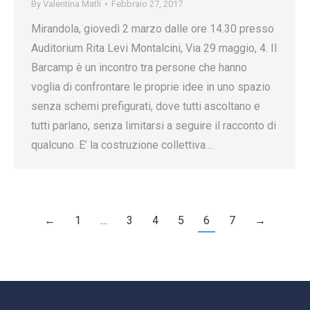
By
Valentina Matli
Febbraio 27, 2017
Mirandola, giovedì 2 marzo dalle ore 14.30 presso
Auditorium Rita Levi Montalcini, Via 29 maggio, 4. Il
Barcamp è un incontro tra persone che hanno
voglia di confrontare le proprie idee in uno spazio
senza schemi prefigurati, dove tutti ascoltano e
tutti parlano, senza limitarsi a seguire il racconto di
qualcuno. E’ la costruzione collettiva…
←
1
…
3
4
5
6
7
→