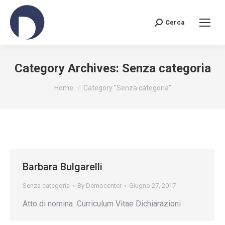
Cerca
Search:
Category Archives:
Senza categoria
You are here:
Home
Category "Senza categoria"
Barbara Bulgarelli
Senza categoria
By
Democenter
Giugno 27, 2017
Atto di nomina Curriculum Vitae Dichiarazioni