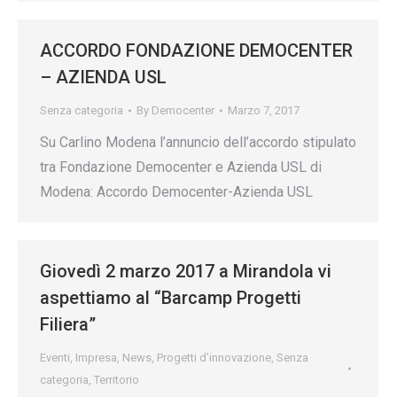
ACCORDO FONDAZIONE DEMOCENTER
– AZIENDA USL
Senza categoria
By
Democenter
Marzo 7, 2017
Su Carlino Modena l’annuncio dell’accordo stipulato
tra Fondazione Democenter e Azienda USL di
Modena: Accordo Democenter-Azienda USL
Giovedì 2 marzo 2017 a Mirandola vi
aspettiamo al “Barcamp Progetti
Filiera”
Eventi
,
Impresa
,
News
,
Progetti d’innovazione
,
Senza
categoria
,
Territorio