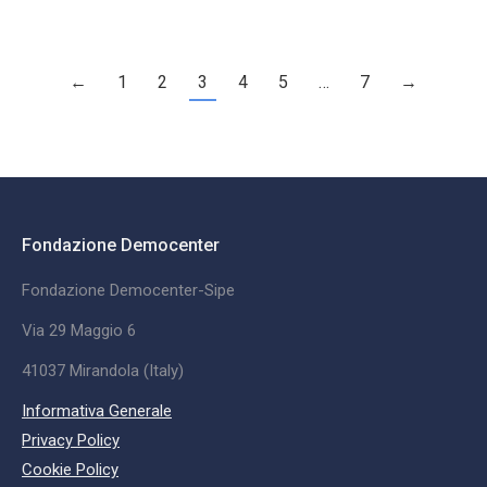
←
1
2
3
4
5
…
7
→
Fondazione Democenter
Fondazione Democenter-Sipe
Via 29 Maggio 6
41037 Mirandola (Italy)
Informativa Generale
Privacy Policy
Cookie Policy