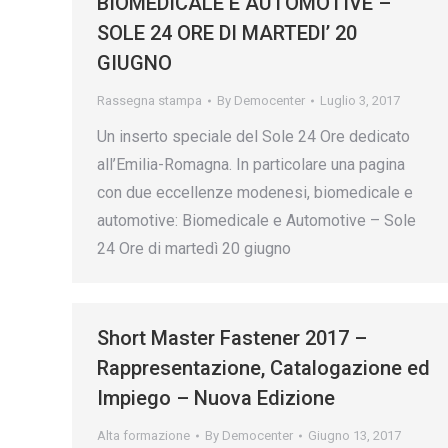
BIOMEDICALE E AUTOMOTIVE –
SOLE 24 ORE DI MARTEDI’ 20
GIUGNO
Rassegna stampa
By
Democenter
Luglio 3, 2017
Un inserto speciale del Sole 24 Ore dedicato
all’Emilia-Romagna. In particolare una pagina
con due eccellenze modenesi, biomedicale e
automotive: Biomedicale e Automotive – Sole
24 Ore di martedì 20 giugno
Short Master Fastener 2017 –
Rappresentazione, Catalogazione ed
Impiego – Nuova Edizione
Alta formazione
By
Democenter
Giugno 13, 2017