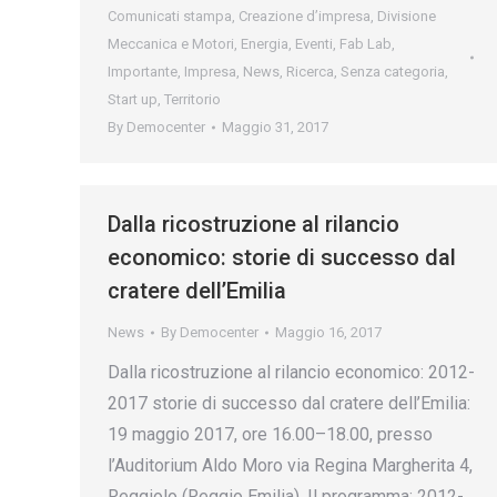
Comunicati stampa
,
Creazione d’impresa
,
Divisione
Meccanica e Motori
,
Energia
,
Eventi
,
Fab Lab
,
Importante
,
Impresa
,
News
,
Ricerca
,
Senza categoria
,
Start up
,
Territorio
By
Democenter
Maggio 31, 2017
Dalla ricostruzione al rilancio
economico: storie di successo dal
cratere dell’Emilia
News
By
Democenter
Maggio 16, 2017
Dalla ricostruzione al rilancio economico: 2012-
2017 storie di successo dal cratere dell’Emilia:
19 maggio 2017, ore 16.00–18.00, presso
l’Auditorium Aldo Moro via Regina Margherita 4,
Reggiolo (Reggio Emilia). Il programma: 2012-