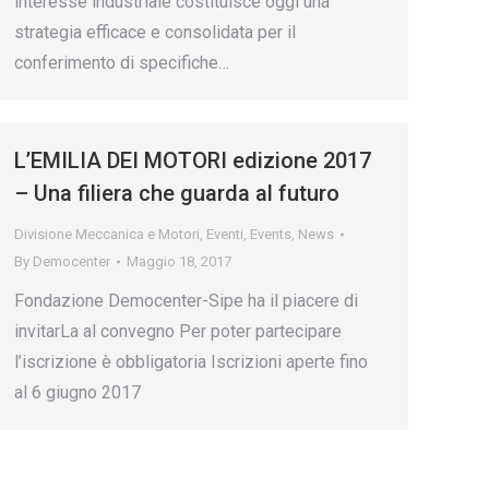
interesse industriale costituisce oggi una
strategia efficace e consolidata per il
conferimento di specifiche…
L’EMILIA DEI MOTORI edizione 2017
– Una filiera che guarda al futuro
Divisione Meccanica e Motori
,
Eventi
,
Events
,
News
By
Democenter
Maggio 18, 2017
Fondazione Democenter-Sipe ha il piacere di
invitarLa al convegno Per poter partecipare
l’iscrizione è obbligatoria Iscrizioni aperte fino
al 6 giugno 2017