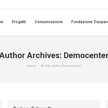
ne
Progetti
Comunicazione
Fondazione Traspar
Author Archives:
Democente
You are here:
Home
Article author Democenter