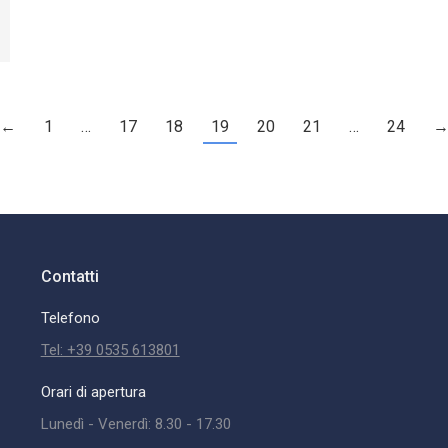
←
1
…
17
18
19
20
21
…
24
Contatti
Telefono
Tel: +39 0535 613801
Orari di apertura
Lunedì - Venerdì: 8.30 - 17.30