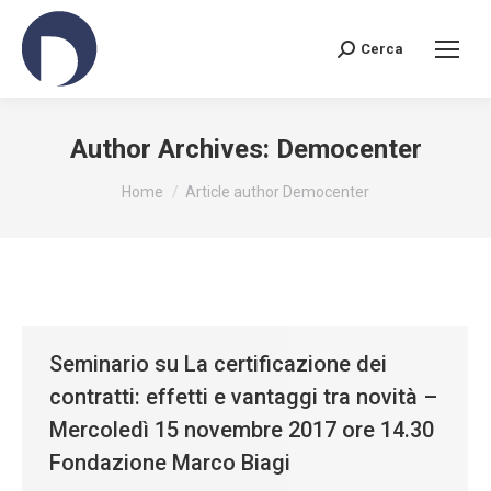
Cerca
Search:
Author Archives:
Democenter
You are here:
Home
Article author Democenter
Seminario su La certificazione dei
contratti: effetti e vantaggi tra novità –
Mercoledì 15 novembre 2017 ore 14.30
Fondazione Marco Biagi