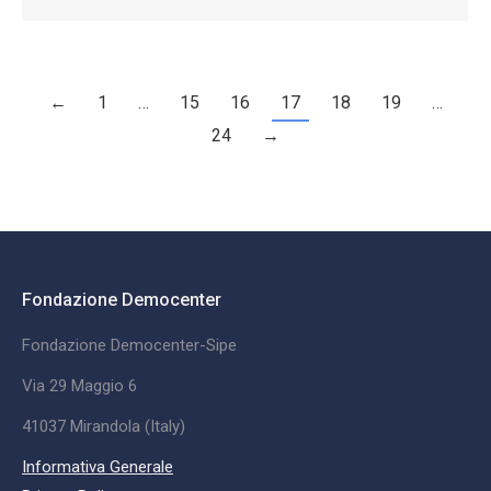
←
1
…
15
16
17
18
19
…
24
→
Fondazione Democenter
Fondazione Democenter-Sipe
Via 29 Maggio 6
41037 Mirandola (Italy)
Informativa Generale