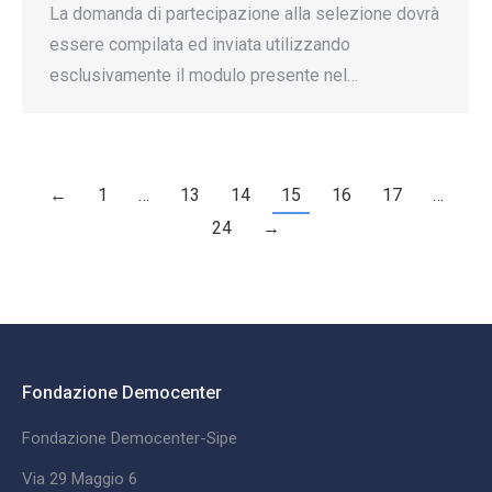
La domanda di partecipazione alla selezione dovrà
essere compilata ed inviata utilizzando
esclusivamente il modulo presente nel…
←
1
…
13
14
15
16
17
…
24
→
Fondazione Democenter
Fondazione Democenter-Sipe
Via 29 Maggio 6