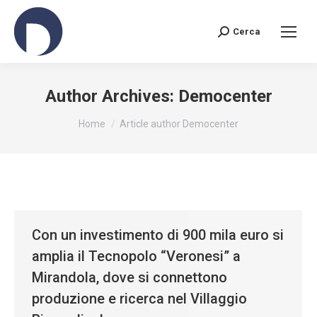
Cerca
Search:
Author Archives:
Democenter
You are here:
Home
Article author Democenter
Con un investimento di 900 mila euro si
amplia il Tecnopolo “Veronesi” a
Mirandola, dove si connettono
produzione e ricerca nel Villaggio