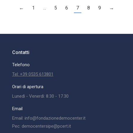
←
1
…
5
6
7
8
9
→
Contatti
Telefono
Tel: +39 0535 613801
Orari di apertura
Lunedì - Venerdì: 8.30 - 17.30
Email
Email: info@fondazionedemocenter.it
Pec: democentersipe@pcert.it