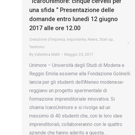
“IcaroUnimore: cinque cervelli per
una sfida ” Presentazione delle
domande entro lunedì 12 giugno
2017 alle ore 12.00
Creazione d’impresa
,
Importante
,
News
,
Start up
,
Territorio
By
Valentina Matli
Maggio 24, 2017
Unimore – Università degli Studi di Modena e
Reggio Emilia assieme alla Fondazione Golinelli
lancia per gli studenti dell’Ateneo modenese-
reggiano un progetto sperimentale di
formazione imprenditoriale innovativa. Si
chiama IcaroUnimore e si rivolge ad un
massimo di 40 studenti che, con le loro idee
imprenditoriali, collaboreranno con le quattro
aziende che hanno aderito a questa…