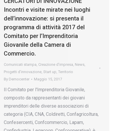
CERCATORI DI INNOVAZIONE
Incontri e visite mirate nei luoghi
dell’innovazione: si presenta il
programma di attività 2017 del
Comitato per l’Imprenditoria
Giovanile della Camera di
Commercio.
Comunicati stampa
,
Creazione d’impresa
,
News
,
Progetti d’innovazione
,
Start up
,
Territorio
By
Democenter
Maggio 15, 2017
Il Comitato per l’Imprenditoria Giovanile,
composto da rappresentanti dei giovani
imprenditori delle diverse associazioni di
categoria (CIA, CNA, Coldiretti, Confagricoltura,
Confesercenti, Confcommercio, Lapam,
Confindustria, Legacoop, Confcooperative), è