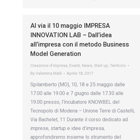
Al via il 10 maggio IMPRESA
INNOVATION LAB – Dall’idea
all’impresa con il metodo Business
Model Generation
Creazione d’impresa
,
Eventi
,
News
,
Start up
,
Territorio
By
Valentina Matli
Aprile 18, 2017
Spilamberto (MO), 10, 18 e 25 maggio dalle
17.00 alle 19.00 e 7 giugno dalle 17.30 alle
19.00 presso, l’Incubatore KNOWBEL del
Tecnopolo di Modena – Unione Terre di Castelli,
Via Bachelet, 11 Durante il corso dedicato ad
imprese, startup e idee d’impresa,
approfondiremo insieme lo strumento del