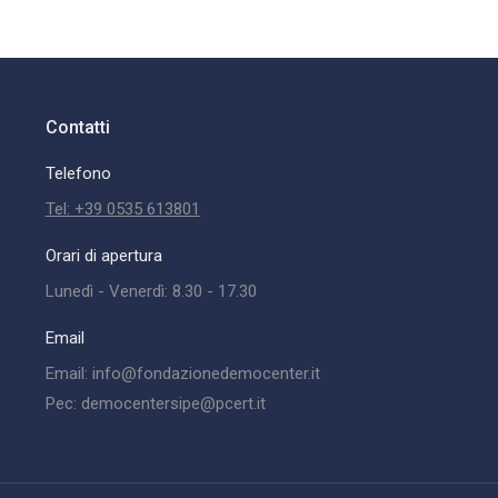
Contatti
Telefono
Tel: +39 0535 613801
Orari di apertura
Lunedì - Venerdì: 8.30 - 17.30
Email
Email: info@fondazionedemocenter.it
Pec: democentersipe@pcert.it