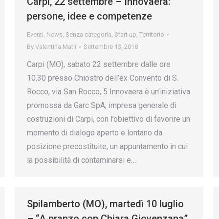
Carpi, 22 settembre – Innovaera:
persone, idee e competenze
Eventi
,
News
,
Senza categoria
,
Start up
,
Territorio
By
Valentina Matli
Settembre 13, 2018
Carpi (MO), sabato 22 settembre dalle ore
10.30 presso Chiostro dell’ex Convento di S.
Rocco, via San Rocco, 5 Innovaera è un’iniziativa
promossa da Garc SpA, impresa generale di
costruzioni di Carpi, con l’obiettivo di favorire un
momento di dialogo aperto e lontano da
posizione precostituite, un appuntamento in cui
la possibilità di contaminarsi e…
Spilamberto (MO), martedì 10 luglio
– “A pranzo con Chiara Giovenzana”