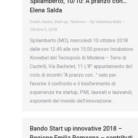
Spilamberto, 10/10: A pranzo con…
Elena Salda
Eventi
,
News
,
Start up
,
Territorio
By
Valentina Matli
Ottobre 3, 2018
Spilamberto (MO), mercoledì 10 ottobre 2018
dalle ore 12.45 alle ore 15.00 presso Incubatore
Knowbel del Tecnopolo di Modena – Terre di
Castelli, Via Bachelet, 11 L’8° appuntamento del
ciclo di incontri “A pranzo con…” nato per
favorire il confronto e il trasferimento di
esperienze tra startup, PMI, laureati e laureandi,
esponenti del mondo dell’innovazione…
Bando Start up innovative 2018 –
Regione Emilia Romagna – contributi