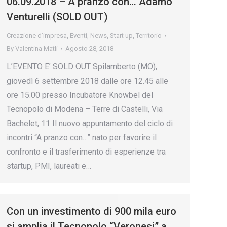
06.09.2018 – A pranzo con… Adamo
Venturelli (SOLD OUT)
Creazione d’impresa
,
Eventi
,
News
,
Start up
,
Territorio
By
Valentina Matli
Agosto 28, 2018
L’EVENTO E’ SOLD OUT Spilamberto (MO),
giovedì 6 settembre 2018 dalle ore 12.45 alle
ore 15.00 presso Incubatore Knowbel del
Tecnopolo di Modena – Terre di Castelli, Via
Bachelet, 11 Il nuovo appuntamento del ciclo di
incontri “A pranzo con…” nato per favorire il
confronto e il trasferimento di esperienze tra
startup, PMI, laureati e…
Con un investimento di 900 mila euro
si amplia il Tecnopolo “Veronesi” a