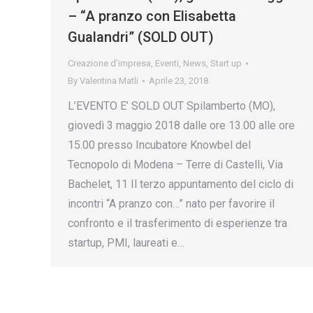
– “A pranzo con Elisabetta
Gualandri” (SOLD OUT)
Creazione d’impresa
,
Eventi
,
News
,
Start up
By
Valentina Matli
Aprile 23, 2018
L’EVENTO E’ SOLD OUT Spilamberto (MO),
giovedì 3 maggio 2018 dalle ore 13.00 alle ore
15.00 presso Incubatore Knowbel del
Tecnopolo di Modena – Terre di Castelli, Via
Bachelet, 11 Il terzo appuntamento del ciclo di
incontri “A pranzo con…” nato per favorire il
confronto e il trasferimento di esperienze tra
startup, PMI, laureati e…