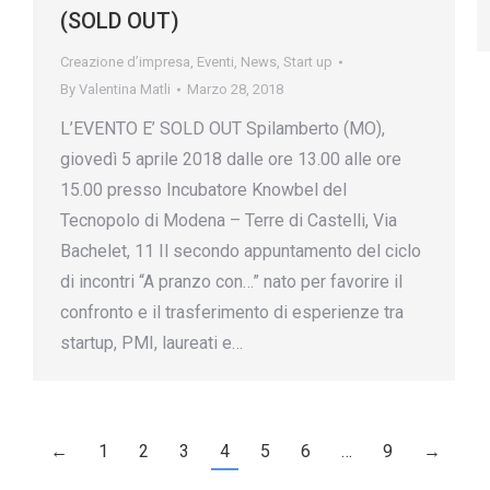
(SOLD OUT)
Creazione d’impresa
,
Eventi
,
News
,
Start up
By
Valentina Matli
Marzo 28, 2018
L’EVENTO E’ SOLD OUT Spilamberto (MO),
giovedì 5 aprile 2018 dalle ore 13.00 alle ore
15.00 presso Incubatore Knowbel del
Tecnopolo di Modena – Terre di Castelli, Via
Bachelet, 11 Il secondo appuntamento del ciclo
di incontri “A pranzo con…” nato per favorire il
confronto e il trasferimento di esperienze tra
startup, PMI, laureati e…
←
1
2
3
4
5
6
…
9
→