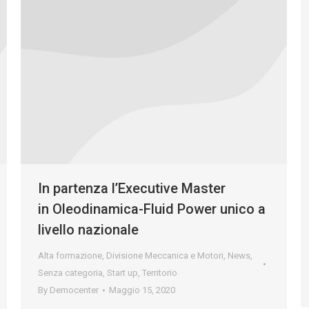
In partenza l’Executive Master
in Oleodinamica-Fluid Power unico a
livello nazionale
Alta formazione
,
Divisione Meccanica e Motori
,
News
,
Senza categoria
,
Start up
,
Territorio
By
Democenter
Maggio 15, 2020