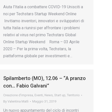
Aiuta l’Italia a combattere COVID-19 Unisciti a
noi per Techstars Startup Weekend Online
Invitiamo inventori, innovatori e sviluppatori di
tutta Italia a riunirsi per affrontare i problemi
relativi al virus nel primo Techstars Global
Online Startup Weekend Roma – 03 Aprile
2020 – Per la prima volta, Techstars, la
piattaforma globale per investimenti e…
Spilamberto (MO), 12.06 – “A pranzo
con… Fabio Galvani”
Creazione d’impresa
,
Eventi
,
News
,
Start up
,
Territorio
By
Valentina Matli
Maggio 31, 2019
Un nuovo appuntamento del ciclo di incontri