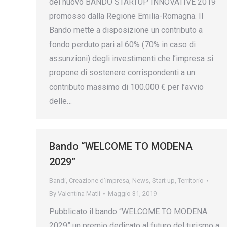
del nuovo BANDO STARTUP INNOVATIVE 2019
promosso dalla Regione Emilia-Romagna. Il
Bando mette a disposizione un contributo a
fondo perduto pari al 60% (70% in caso di
assunzioni) degli investimenti che l’impresa si
propone di sostenere corrispondenti a un
contributo massimo di 100.000 € per l’avvio
delle…
Bando “WELCOME TO MODENA
2029”
Bandi
,
Creazione d’impresa
,
News
,
Start up
,
Territorio
By
Valentina Matli
Maggio 31, 2019
Pubblicato il bando “WELCOME TO MODENA
2029” un premio dedicato al futuro del turismo a