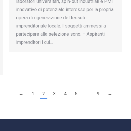
laboratori universitari, spin-out industriali e PMI
innovative di potenziale interesse per la propria
opera di rigenerazione del tessuto
imprenditoriale locale. I soggetti ammessi a
partecipare alla selezione sono: – Aspiranti
imprenditori i cui…
←
1
2
3
4
5
…
9
→