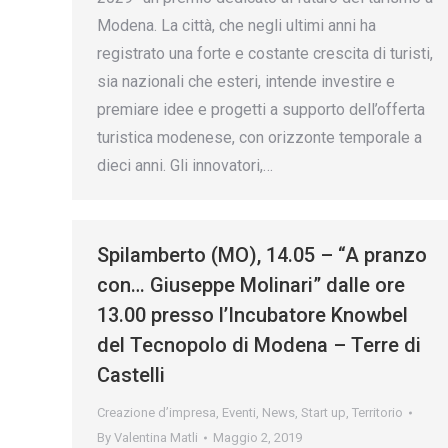
Modena. La città, che negli ultimi anni ha
registrato una forte e costante crescita di turisti,
sia nazionali che esteri, intende investire e
premiare idee e progetti a supporto dell’offerta
turistica modenese, con orizzonte temporale a
dieci anni. Gli innovatori,…
Spilamberto (MO), 14.05 – “A pranzo
con… Giuseppe Molinari” dalle ore
13.00 presso l’Incubatore Knowbel
del Tecnopolo di Modena – Terre di
Castelli
Creazione d’impresa
,
Eventi
,
News
,
Start up
,
Territorio
By
Valentina Matli
Maggio 2, 2019