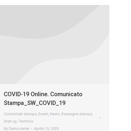
COVID-19 Online. Comunicato
Stampa_SW_COVID_19
Comunicati stampa
,
Eventi
,
News
,
Rassegna stampa
,
Start up
,
Territorio
By
Democenter
Aprile 15, 2020