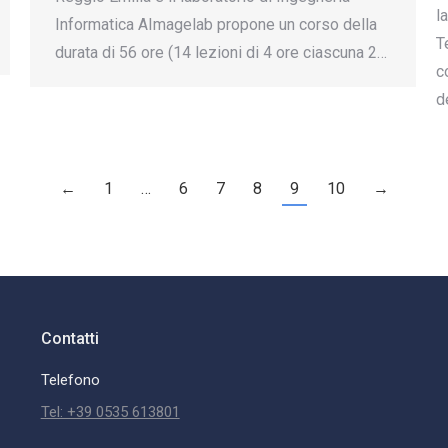
l
Informatica AImagelab propone un corso della
T
durata di 56 ore (14 lezioni di 4 ore ciascuna 2…
c
d
←
1
…
6
7
8
9
10
→
Contatti
Telefono
Tel: +39 0535 613801