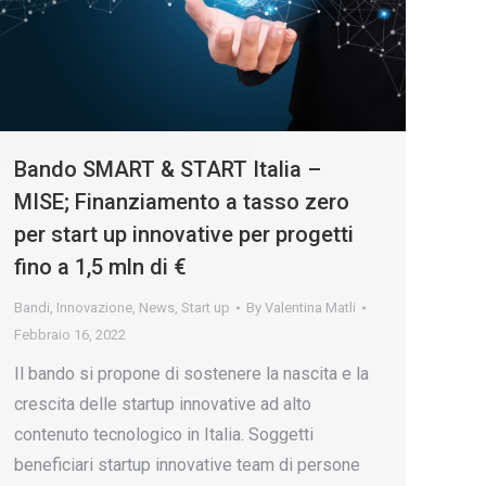
Bando SMART & START Italia –
MISE; Finanziamento a tasso zero
per start up innovative per progetti
fino a 1,5 mln di €
Bandi
,
Innovazione
,
News
,
Start up
By
Valentina Matli
Febbraio 16, 2022
Il bando si propone di sostenere la nascita e la
crescita delle startup innovative ad alto
contenuto tecnologico in Italia. Soggetti
beneficiari startup innovative team di persone