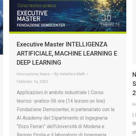
Executive Master INTELLIGENZA
ARTIFICIALE, MACHINE LEARNING E
DEEP LEARNING
N
Innovazione
,
News
By
Valentina Matli
Febbraio 16, 2022
S
2
Applicazioni in ambito industriale | Corso
teorico -pratico-56 ore (14 lezioni on line)
N
Fondazione Democenter, in partenariato con la
I
AI Academy del Dipartimento di Ingegneria
9
“Enzo Ferrari” dell’Università di Modena e
o
Reggio Emilia e il laboratorio di Ingegneria