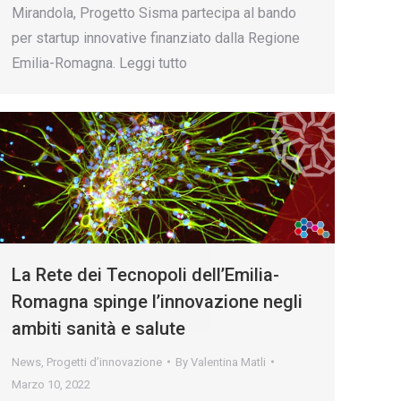
Mirandola, Progetto Sisma partecipa al bando
per startup innovative finanziato dalla Regione
Emilia-Romagna. Leggi tutto
La Rete dei Tecnopoli dell’Emilia-
Romagna spinge l’innovazione negli
ambiti sanità e salute
News
,
Progetti d’innovazione
By
Valentina Matli
Marzo 10, 2022