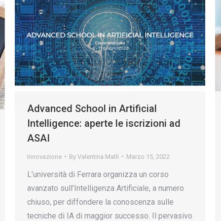
Advanced School in Artificial
Intelligence: aperte le iscrizioni ad
ASAI
Innovazione
By
Valentina Matli
Marzo 15, 2022
L’università di Ferrara organizza un corso
avanzato sull’Intelligenza Artificiale, a numero
chiuso, per diffondere la conoscenza sulle
tecniche di IA di maggior successo. Il pervasivo