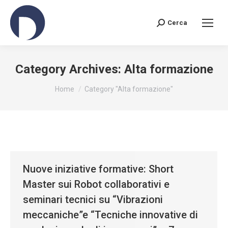
Cerca
Search:
Category Archives:
Alta formazione
You are here:
Home
Category "Alta formazione"
Nuove iniziative formative: Short
Master sui Robot collaborativi e
seminari tecnici su “Vibrazioni
meccaniche”e “Tecniche innovative di