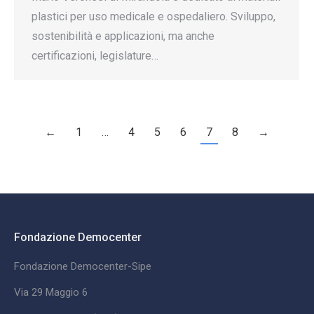
plastici per uso medicale e ospedaliero. Sviluppo,
sostenibilità e applicazioni, ma anche
certificazioni, legislature…
←
1
…
4
5
6
7
8
→
Fondazione Democenter
Fondazione Democenter-Sipe
Via 29 Maggio 6