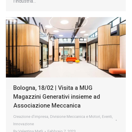
l’industria…
Bologna, 18/02 | Visita a MUG
Magazzini Generativi insieme ad
Associazione Meccanica
Creazione d’impresa
,
Divisione Meccanica e Motori
,
Eventi
,
Innovazione
By
Valentina Matli
Febbraio 7, 2023