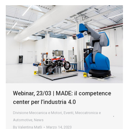
Webinar, 23/03 | MADE: il competence
center per l’industria 4.0
Divisione Meccanica e Motori
,
Eventi
,
Meccatronica e
Automotive
,
News
By
Valentina Matli
Marzo 14, 2023