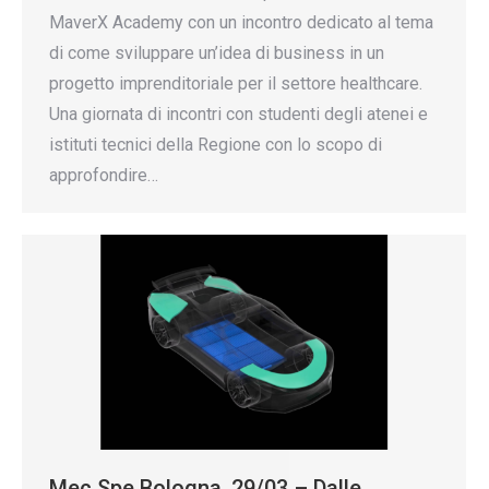
MaverX Academy con un incontro dedicato al tema
di come sviluppare un’idea di business in un
progetto imprenditoriale per il settore healthcare.
Una giornata di incontri con studenti degli atenei e
istituti tecnici della Regione con lo scopo di
approfondire…
Mec Spe Bologna, 29/03 – Dalle