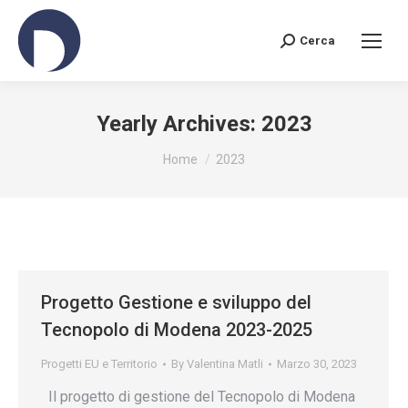
Cerca
Search:
Yearly Archives:
2023
You are here:
Home
2023
Progetto Gestione e sviluppo del
Tecnopolo di Modena 2023-2025
Progetti EU e Territorio
By
Valentina Matli
Marzo 30, 2023
Il progetto di gestione del Tecnopolo di Modena