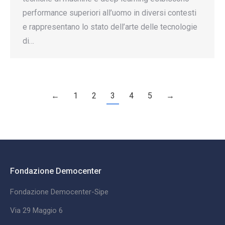
performance superiori all’uomo in diversi contesti
e rappresentano lo stato dell’arte delle tecnologie
di…
←
1
2
3
4
5
→
Fondazione Democenter
Fondazione Democenter-Sipe
Via 29 Maggio 6