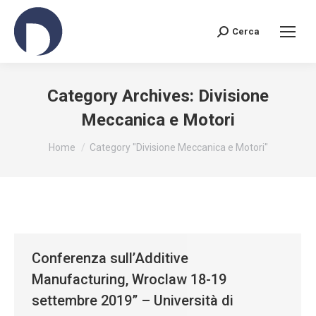
Cerca
Search:
Category Archives:
Divisione
Meccanica e Motori
You are here:
Home
Category "Divisione Meccanica e Motori"
Conferenza sull’Additive
Manufacturing, Wroclaw 18-19
settembre 2019” – Università di