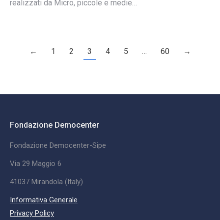
realizzati da Micro, piccole e medie…
←
1
2
3
4
5
…
60
→
Fondazione Democenter
Fondazione Democenter-Sipe
Via 29 Maggio 6
41037 Mirandola (Italy)
Informativa Generale
Privacy Policy