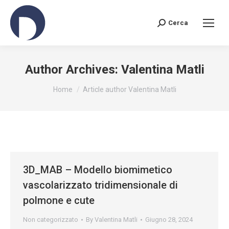
Cerca
Search:
Author Archives:
Valentina Matli
You are here:
Home
Article author Valentina Matli
3D_MAB – Modello biomimetico
vascolarizzato tridimensionale di
polmone e cute
Non categorizzato
By
Valentina Matli
Giugno 28, 2024