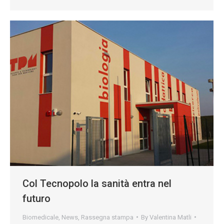
Col Tecnopolo la sanità entra nel
futuro
Biomedicale
,
News
,
Rassegna stampa
By
Valentina Matli