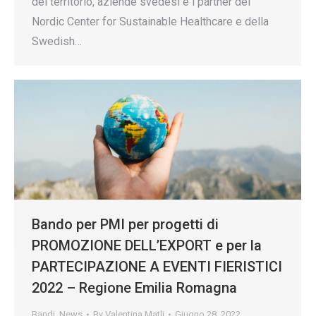
del territorio, aziende svedesi e i partner del
Nordic Center for Sustainable Healthcare e della
Swedish…
Bando per PMI per progetti di
PROMOZIONE DELL’EXPORT e per la
PARTECIPAZIONE A EVENTI FIERISTICI
2022 – Regione Emilia Romagna
Bandi
,
News
By
Valentina Matli
Giugno 28, 2022