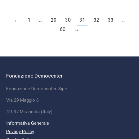
←
1
…
29
30
31
32
33
…
60
→
Fondazione Democenter
Fondazione Democenter-Sipe
Via 29 Maggio 6
41037 Mirandola (Italy)
Informativa Generale
Privacy Policy