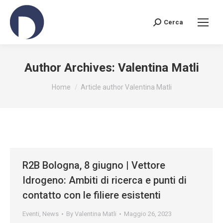
Cerca
Search:
Author Archives:
Valentina Matli
You are here:
Home
Article author Valentina Matli
R2B Bologna, 8 giugno | Vettore
Idrogeno: Ambiti di ricerca e punti di
contatto con le filiere esistenti
Eventi
,
News
By
Valentina Matli
Maggio 26, 2023