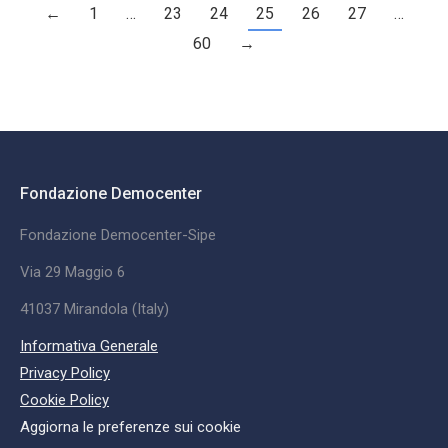
←
1
…
23
24
25
26
27
…
60
→
Fondazione Democenter
Fondazione Democenter-Sipe
Via 29 Maggio 6
41037 Mirandola (Italy)
Informativa Generale
Privacy Policy
Cookie Policy
Aggiorna le preferenze sui cookie