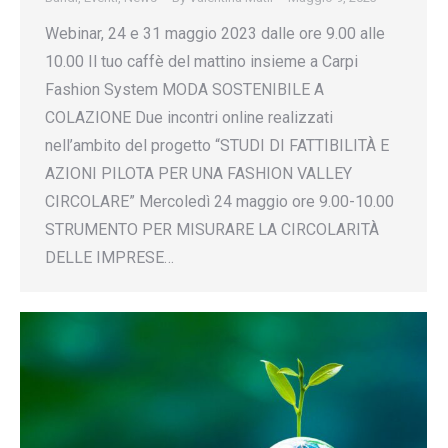
Webinar, 24 e 31 maggio 2023 dalle ore 9.00 alle
10.00 Il tuo caffè del mattino insieme a Carpi
Fashion System MODA SOSTENIBILE A
COLAZIONE Due incontri online realizzati
nell’ambito del progetto “STUDI DI FATTIBILITÀ E
AZIONI PILOTA PER UNA FASHION VALLEY
CIRCOLARE” Mercoledì 24 maggio ore 9.00-10.00
STRUMENTO PER MISURARE LA CIRCOLARITÀ
DELLE IMPRESE…