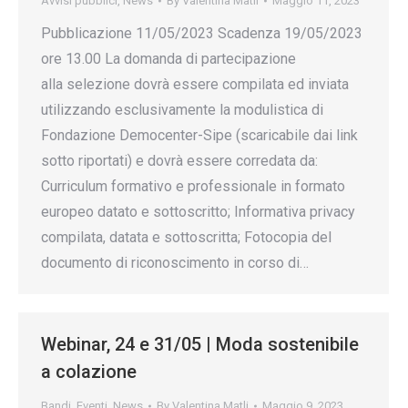
Avvisi pubblici
,
News
By
Valentina Matli
Maggio 11, 2023
Pubblicazione 11/05/2023 Scadenza 19/05/2023
ore 13.00 La domanda di partecipazione
alla selezione dovrà essere compilata ed inviata
utilizzando esclusivamente la modulistica di
Fondazione Democenter-Sipe (scaricabile dai link
sotto riportati) e dovrà essere corredata da:
Curriculum formativo e professionale in formato
europeo datato e sottoscritto; Informativa privacy
compilata, datata e sottoscritta; Fotocopia del
documento di riconoscimento in corso di…
Webinar, 24 e 31/05 | Moda sostenibile
a colazione
Bandi
,
Eventi
,
News
By
Valentina Matli
Maggio 9, 2023