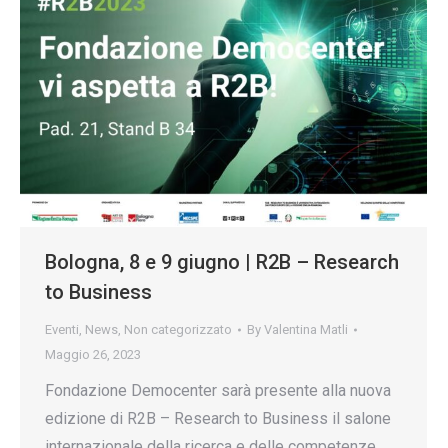
Bologna, 8 e 9 giugno | R2B – Research
to Business
Eventi
,
News
,
Non categorizzato
By
Valentina Matli
Maggio 26, 2023
Fondazione Democenter sarà presente alla nuova
edizione di R2B – Research to Business il salone
internazionale della ricerca e delle competenze