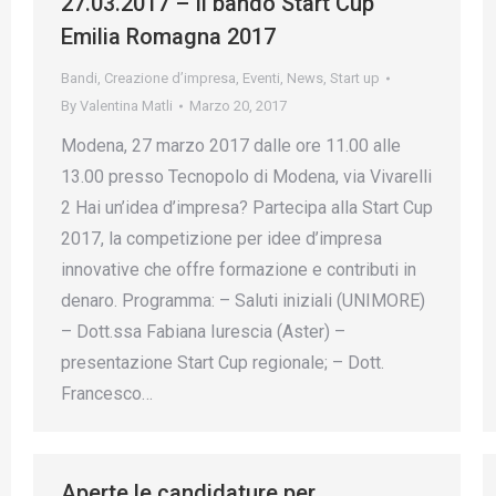
27.03.2017 – Il bando Start Cup
Emilia Romagna 2017
Bandi
,
Creazione d’impresa
,
Eventi
,
News
,
Start up
By
Valentina Matli
Marzo 20, 2017
Modena, 27 marzo 2017 dalle ore 11.00 alle
13.00 presso Tecnopolo di Modena, via Vivarelli
2 Hai un’idea d’impresa? Partecipa alla Start Cup
2017, la competizione per idee d’impresa
innovative che offre formazione e contributi in
denaro. Programma: – Saluti iniziali (UNIMORE)
– Dott.ssa Fabiana Iurescia (Aster) –
presentazione Start Cup regionale; – Dott.
Francesco…
Aperte le candidature per