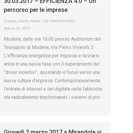
30.03.2017 – EFFICIENZA 4.0 – Un
percorso per le imprese
Energia
,
Eventi
,
News
By
Valentina Matli
Marzo 20, 2017
Modena, dalle ore 10.00 presso Auditorium del
Tecnopolo di Modena, Via Pietro Vivarelli, 2
L’efficienza energetica per imprese e terziario
entra in una nuova fase con il superamento del
“driver incentivi”, spostando il focus verso una
nuova cultura d’impresa. Contemporaneamente
l’entrata di internet e del digitale nelle fabbriche
sta radicalmente trasformando i sistemi di pro-
…
Giovedì 2 marzo 2017 a Mirandola vi