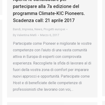
partecipare alla 7a edizione del
programma Climate-KIC Pioneers.
Scadenza call: 21 aprile 2017
Bandi
,
Impresa
,
News
,
Progetti europei
By
Valentina Matli
Marzo 6, 2017
Partecipate come Pioneer e migliorate le vostre
competenze con l’aiuto di una vasta comunità
attiva in Europa di esperti con comprovata
esperienza. Raccogliete la sfida di lavorare al di
fuori della vostra zona di comfort per imparare
nuovi approcci e opportunità. Partecipate come
Host e di beneficiate delle competenze di
professionisti che lavorano con voi,…