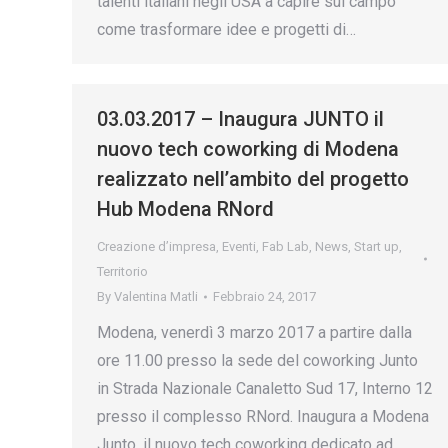
talenti italiani negli USA a capire sul campo
come trasformare idee e progetti di…
03.03.2017 – Inaugura JUNTO il
nuovo tech coworking di Modena
realizzato nell’ambito del progetto
Hub Modena RNord
Creazione d’impresa
,
Eventi
,
Fab Lab
,
News
,
Start up
,
Territorio
By
Valentina Matli
Febbraio 24, 2017
Modena, venerdì 3 marzo 2017 a partire dalla
ore 11.00 presso la sede del coworking Junto
in Strada Nazionale Canaletto Sud 17, Interno 12
presso il complesso RNord. Inaugura a Modena
Junto, il nuovo tech coworking dedicato ad