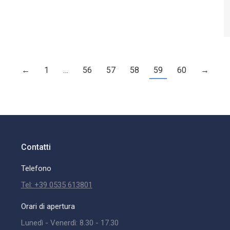
←
1
…
56
57
58
59
60
→
Contatti
Telefono
Tel: +39 0535 613801
Orari di apertura
Lunedì - Venerdì: 8.30 - 17.30