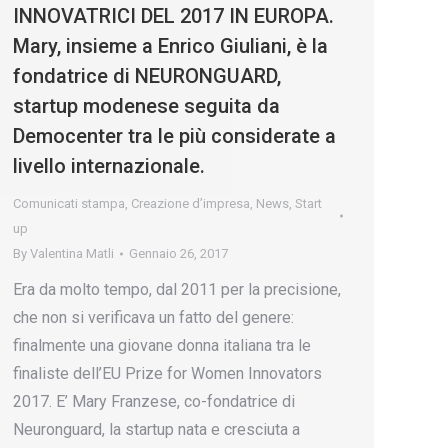
INNOVATRICI DEL 2017 IN EUROPA.
Mary, insieme a Enrico Giuliani, è la
fondatrice di NEURONGUARD,
startup modenese seguita da
Democenter tra le più considerate a
livello internazionale.
Comunicati stampa
,
Creazione d’impresa
,
News
,
Start
up
By
Valentina Matli
Gennaio 26, 2017
Era da molto tempo, dal 2011 per la precisione,
che non si verificava un fatto del genere:
finalmente una giovane donna italiana tra le
finaliste dell’EU Prize for Women Innovators
2017. E’ Mary Franzese, co-fondatrice di
Neuronguard, la startup nata e cresciuta a