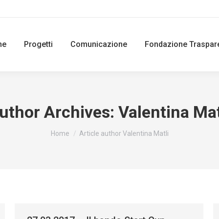
ne
Progetti
Comunicazione
Fondazione Traspar
uthor Archives:
Valentina Mat
You are here:
Home
Article author Valentina Matli