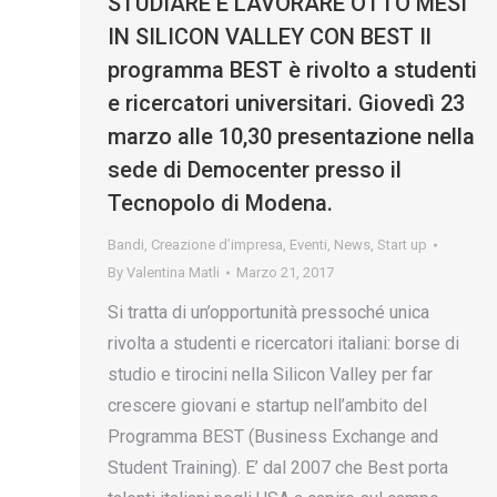
STUDIARE E LAVORARE OTTO MESI
IN SILICON VALLEY CON BEST Il
programma BEST è rivolto a studenti
e ricercatori universitari. Giovedì 23
marzo alle 10,30 presentazione nella
sede di Democenter presso il
Tecnopolo di Modena.
Bandi
,
Creazione d’impresa
,
Eventi
,
News
,
Start up
By
Valentina Matli
Marzo 21, 2017
Si tratta di un’opportunità pressoché unica
rivolta a studenti e ricercatori italiani: borse di
studio e tirocini nella Silicon Valley per far
crescere giovani e startup nell’ambito del
Programma BEST (Business Exchange and
Student Training). E’ dal 2007 che Best porta