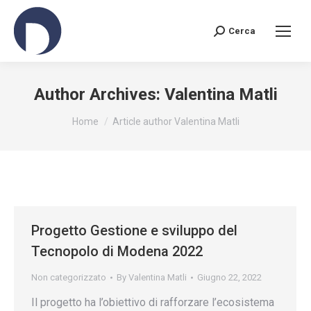
Cerca
Search:
Author Archives:
Valentina Matli
You are here:
Home
Article author Valentina Matli
Progetto Gestione e sviluppo del
Tecnopolo di Modena 2022
Non categorizzato
By
Valentina Matli
Giugno 22, 2022
Il progetto ha l’obiettivo di rafforzare l’ecosistema