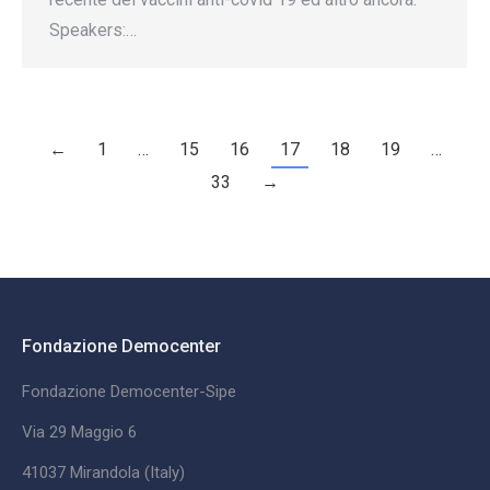
Speakers:…
←
1
…
15
16
17
18
19
…
33
→
Fondazione Democenter
Fondazione Democenter-Sipe
Via 29 Maggio 6
41037 Mirandola (Italy)