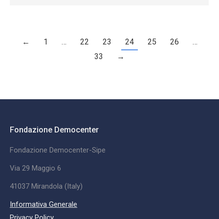
←
1
…
22
23
24
25
26
…
33
→
Fondazione Democenter
Fondazione Democenter-Sipe
Via 29 Maggio 6
41037 Mirandola (Italy)
Informativa Generale
Privacy Policy