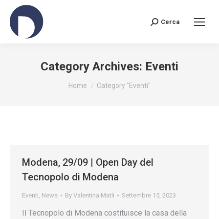
Cerca
Search:
Category Archives:
Eventi
You are here:
Home
Category "Eventi"
Modena, 29/09 | Open Day del
Tecnopolo di Modena
Eventi
,
News
By
Valentina Matli
Settembre 15, 2023
Il Tecnopolo di Modena costituisce la casa della