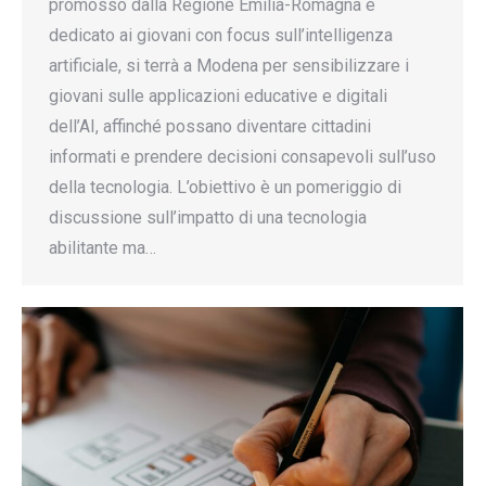
promosso dalla Regione Emilia-Romagna e
dedicato ai giovani con focus sull’intelligenza
artificiale, si terrà a Modena per sensibilizzare i
giovani sulle applicazioni educative e digitali
dell’AI, affinché possano diventare cittadini
informati e prendere decisioni consapevoli sull’uso
della tecnologia. L’obiettivo è un pomeriggio di
discussione sull’impatto di una tecnologia
abilitante ma…