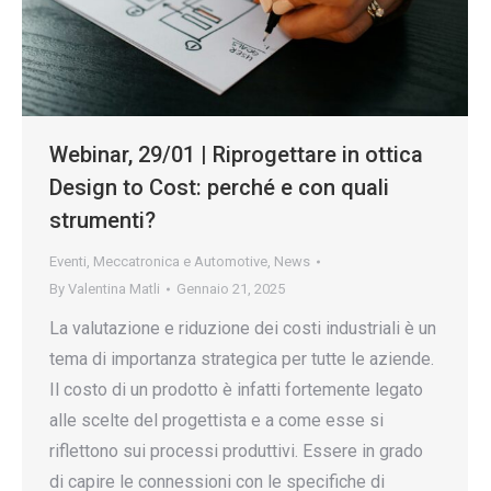
Webinar, 29/01 | Riprogettare in ottica
Design to Cost: perché e con quali
strumenti?
Eventi
,
Meccatronica e Automotive
,
News
By
Valentina Matli
Gennaio 21, 2025
La valutazione e riduzione dei costi industriali è un
tema di importanza strategica per tutte le aziende.
Il costo di un prodotto è infatti fortemente legato
alle scelte del progettista e a come esse si
riflettono sui processi produttivi. Essere in grado
di capire le connessioni con le specifiche di