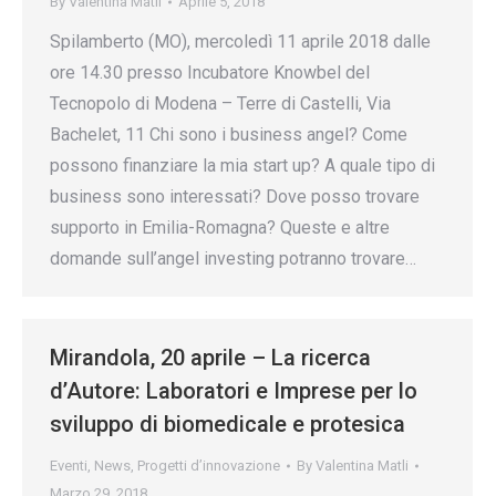
By
Valentina Matli
Aprile 5, 2018
Spilamberto (MO), mercoledì 11 aprile 2018 dalle
ore 14.30 presso Incubatore Knowbel del
Tecnopolo di Modena – Terre di Castelli, Via
Bachelet, 11 Chi sono i business angel? Come
possono finanziare la mia start up? A quale tipo di
business sono interessati? Dove posso trovare
supporto in Emilia-Romagna? Queste e altre
domande sull’angel investing potranno trovare…
Mirandola, 20 aprile – La ricerca
d’Autore: Laboratori e Imprese per lo
sviluppo di biomedicale e protesica
Eventi
,
News
,
Progetti d’innovazione
By
Valentina Matli
Marzo 29, 2018