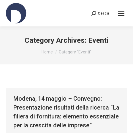
Cerca
Search:
Category Archives:
Eventi
You are here:
Home
Category "Eventi"
Modena, 14 maggio – Convegno:
Presentazione risultati della ricerca “La
filiera di fornitura: elemento essenziale
per la crescita delle imprese”