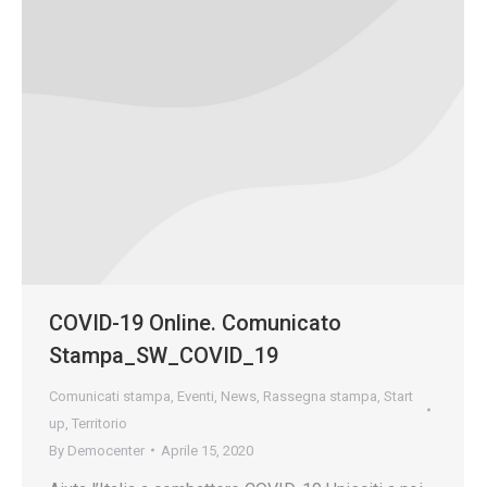
COVID-19 Online. Comunicato
Stampa_SW_COVID_19
Comunicati stampa
,
Eventi
,
News
,
Rassegna stampa
,
Start
up
,
Territorio
By
Democenter
Aprile 15, 2020