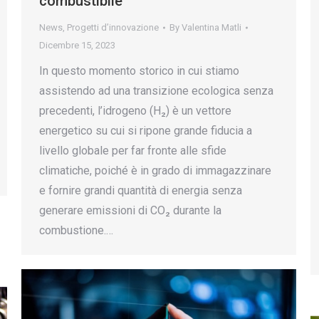
combustibile”
News
,
Progetti d’innovazione
By
Valentina Matli
Dicembre 15, 2023
In questo momento storico in cui stiamo
assistendo ad una transizione ecologica senza
precedenti, l’idrogeno (H₂) è un vettore
energetico su cui si ripone grande fiducia a
livello globale per far fronte alle sfide
climatiche, poiché è in grado di immagazzinare
e fornire grandi quantità di energia senza
generare emissioni di CO₂ durante la
combustione.…