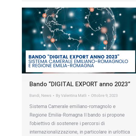
Bando “DIGITAL EXPORT anno 2023”
Bandi
,
News
By
Valentina Matli
Ottobre 9, 2023
Sistema Camerale emiliano-romagnolo e
Regione Emilia-Romagna Il bando si propone
l’obiettivo di sostenere i percorsi di
internazionalizzazione, in particolare in un’ottica