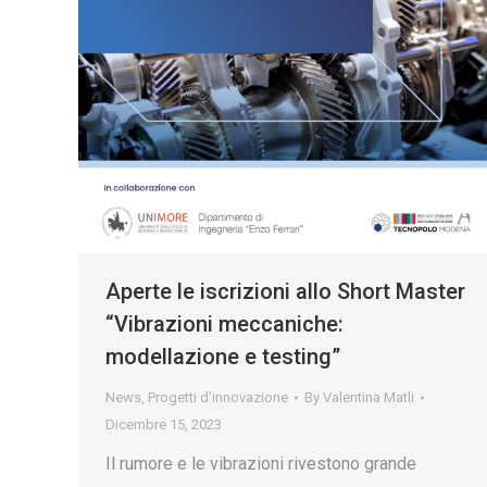
Aperte le iscrizioni allo Short Master
“Vibrazioni meccaniche:
modellazione e testing”
News
,
Progetti d’innovazione
By
Valentina Matli
Dicembre 15, 2023
Il rumore e le vibrazioni rivestono grande