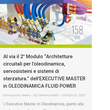
Al via il 2° Modulo “Architetture
circuitali per l’oleodinamica,
servosistemi e sistemi di
sterzatura.” dell’EXECUTIVE MASTER
in OLEODINAMICA FLUID POWER
Innovazione
,
News
By
Valentina Matli
Ottobre 23, 2023
L’Executive Master in Oleodinamica, giunto alla