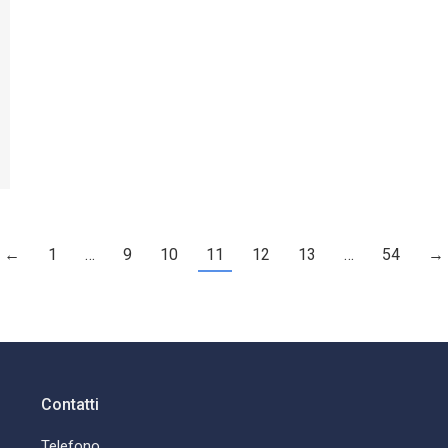
←
1
…
9
10
11
12
13
…
54
→
Contatti
Telefono