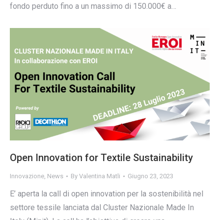
fondo perduto fino a un massimo di 150.000€ a…
Open Innovation for Textile Sustainability
Innovazione
,
News
By
Valentina Matli
Giugno 23, 2023
E’ aperta la call di open innovation per la sostenibilità nel
settore tessile lanciata dal Cluster Nazionale Made In