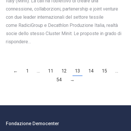
Italy (Minit). La call ha l’obiettivo di creare una
connessione, collaborzioni, partenership e joint venture
con due leader internazionali del settore tessile
come RadiciGroup e Decathlon Produzione Italia, realtà
socie dello stesso Cluster Minit. Le proposte in grado di
rispondere…
←
1
…
11
12
13
14
15
…
54
→
Fondazione Democenter