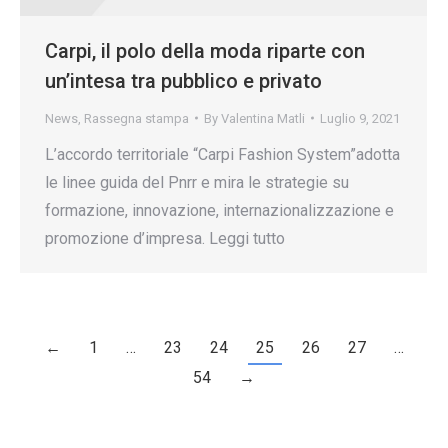
Carpi, il polo della moda riparte con
un’intesa tra pubblico e privato
News
,
Rassegna stampa
By
Valentina Matli
Luglio 9, 2021
L’accordo territoriale “Carpi Fashion System”adotta
le linee guida del Pnrr e mira le strategie su
formazione, innovazione, internazionalizzazione e
promozione d’impresa. Leggi tutto
←
1
…
23
24
25
26
27
…
54
→