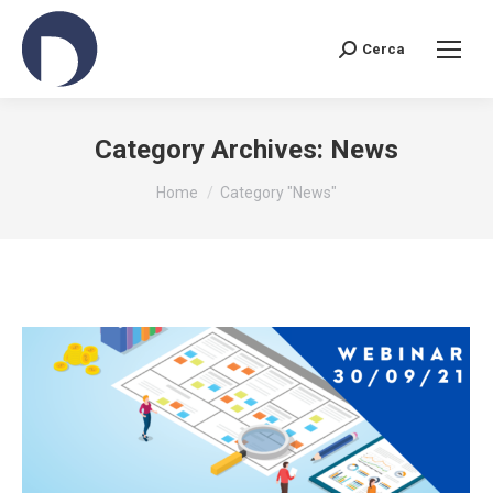
Cerca
Search:
Category Archives:
News
You are here:
Home
Category "News"