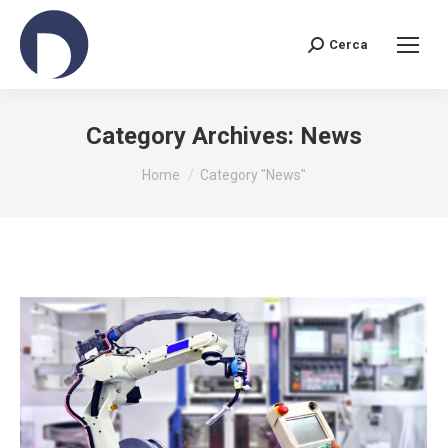
Cerca
Search:
Category Archives:
News
You are here:
Home
Category "News"