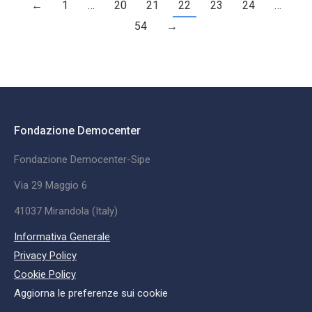
←
1
…
20
21
22
23
24
…
54
→
Fondazione Democenter
Fondazione Democenter-Sipe
Via 29 Maggio 6
41037 Mirandola (Italy)
Informativa Generale
Privacy Policy
Cookie Policy
Aggiorna le preferenze sui cookie