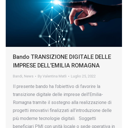
Bando TRANSIZIONE DIGITALE DELLE
IMPRESE DELL’EMILIA ROMAGNA
Bandi
,
News
By
Valentina Matli
Luglio 25, 2022
Il presente bando ha l’obiettivo di favorire la
transizione digitale delle imprese dell’Emilia-
Romagna tramite il sostegno alla realizzazione di
progetti innovativi finalizzati all’introduzione delle
più moderne tecnologie digitali. Soggetti
beneficiari PMI con unità locale o sede operativa in