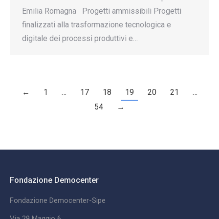
Emilia Romagna Progetti ammissibili Progetti
finalizzati alla trasformazione tecnologica e
digitale dei processi produttivi e…
←
1
…
17
18
19
20
21
…
54
→
Fondazione Democenter
Fondazione Democenter-Sipe
Via 29 Maggio 6