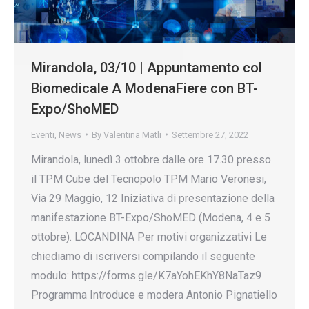
Mirandola, 03/10 | Appuntamento col
Biomedicale A ModenaFiere con BT-
Expo/ShoMED
Eventi
,
News
By
Valentina Matli
Settembre 27, 2022
Mirandola, lunedì 3 ottobre dalle ore 17.30 presso
il TPM Cube del Tecnopolo TPM Mario Veronesi,
Via 29 Maggio, 12 Iniziativa di presentazione della
manifestazione BT-Expo/ShoMED (Modena, 4 e 5
ottobre). LOCANDINA Per motivi organizzativi Le
chiediamo di iscriversi compilando il seguente
modulo: https://forms.gle/K7aYohEKhY8NaTaz9
Programma Introduce e modera Antonio Pignatiello