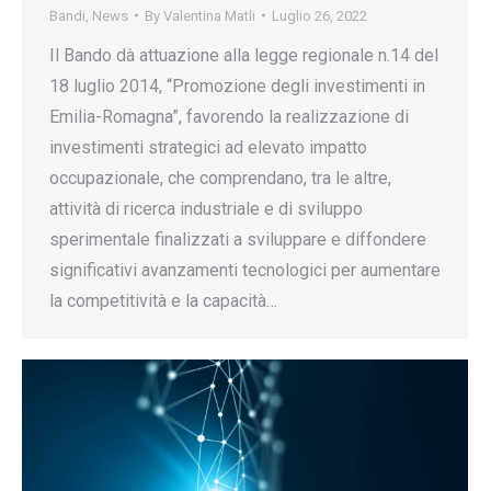
Bandi
,
News
By
Valentina Matli
Luglio 26, 2022
Il Bando dà attuazione alla legge regionale n.14 del
18 luglio 2014, “Promozione degli investimenti in
Emilia-Romagna”, favorendo la realizzazione di
investimenti strategici ad elevato impatto
occupazionale, che comprendano, tra le altre,
attività di ricerca industriale e di sviluppo
sperimentale finalizzati a sviluppare e diffondere
significativi avanzamenti tecnologici per aumentare
la competitività e la capacità…