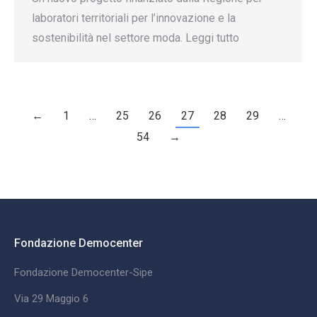
laboratori territoriali per l’innovazione e la
sostenibilità nel settore moda. Leggi tutto
←
1
…
25
26
27
28
29
…
54
→
Fondazione Democenter
Fondazione Democenter-Sipe
Via 29 Maggio 6