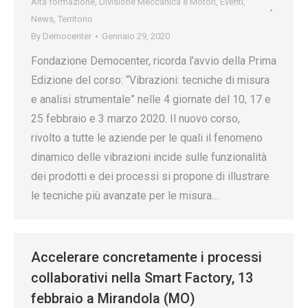
Alta formazione
,
Divisione Meccanica e Motori
,
Eventi
,
News
,
Territorio
By
Democenter
Gennaio 29, 2020
Fondazione Democenter, ricorda l’avvio della Prima
Edizione del corso: “Vibrazioni: tecniche di misura
e analisi strumentale” nelle 4 giornate del 10, 17 e
25 febbraio e 3 marzo 2020. Il nuovo corso,
rivolto a tutte le aziende per le quali il fenomeno
dinamico delle vibrazioni incide sulle funzionalità
dei prodotti e dei processi si propone di illustrare
le tecniche più avanzate per le misura…
Accelerare concretamente i processi
collaborativi nella Smart Factory, 13
febbraio a Mirandola (MO)