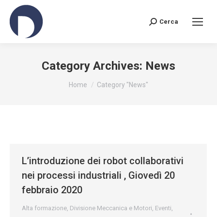
Cerca
Search:
Category Archives:
News
You are here:
Home
Category "News"
L’introduzione dei robot collaborativi
nei processi industriali , Giovedì 20
febbraio 2020
Alta formazione
,
Divisione Meccanica e Motori
,
Eventi
,