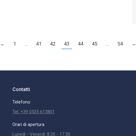
←
1
…
41
42
43
44
45
…
54
Contatti
Telefono
Tel: +39 0535 613801
Orari di apertura
Lunedì - Venerdì: 8.30 - 17.30