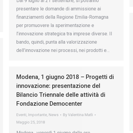
Dal 9 luglio al 21 settembre, si potranno
presentare le domande di ammissione ai
finanziamenti della Regione Emilia-Romagna
per promuovere la sperimentazione e
l’innovazione strategica tra imprese diverse. Il
bando, quindi, punta alla valorizzazione
dell’innovazione nei processi, nei prodotti e…
Modena, 1 giugno 2018 – Progetti di
innovazione: presentazione del
Bilancio Triennale delle attività di
Fondazione Democenter
Eventi
,
Importante
,
News
By
Valentina Matli
Maggio 25, 2018
Modena, venerdì 1 giugno dalle ore