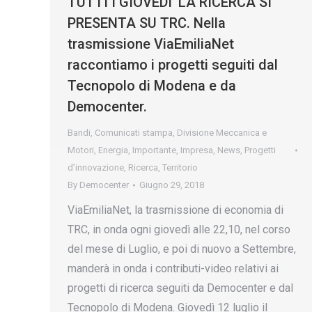
TUTTI I GIOVEDI’ LA RICERCA SI
PRESENTA SU TRC. Nella
trasmissione ViaEmiliaNet
raccontiamo i progetti seguiti dal
Tecnopolo di Modena e da
Democenter.
Bandi
,
Comunicati stampa
,
Divisione Meccanica e
Motori
,
Energia
,
Importante
,
Impresa
,
News
,
Progetti
d’innovazione
,
Ricerca
,
Territorio
By
Democenter
Giugno 29, 2018
ViaEmiliaNet, la trasmissione di economia di
TRC, in onda ogni giovedì alle 22,10, nel corso
del mese di Luglio, e poi di nuovo a Settembre,
manderà in onda i contributi-video relativi ai
progetti di ricerca seguiti da Democenter e dal
Tecnopolo di Modena. Giovedì 12 luglio il