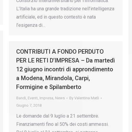
Consorzio Interuniversitario per l’Informatica.
L’Italia ha una grande tradizione nell’intelligenza
artificiale, ed in questo contesto è nata
l’esigenza di…
CONTRIBUTI A FONDO PERDUTO
PER LE RETI D’IMPRESA – Da martedì
12 giugno incontri di approndimento
a Modena, Mirandola, Carpi,
Formigine e Spilamberto
Bandi
,
Eventi
,
Impresa
,
News
By
Valentina Matli
Giugno 7, 2018
Le domande dal 9 luglio a 21 settembre.
Finanziamenti fino al 50% dei costi ammessi.