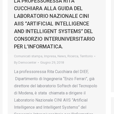
LA PROFESSORESSA RITA
CUCCHIARA ALLA GUIDA DEL
LABORATORIO NAZIONALE CINI
AIIS ”ARTIFICIAL INTELLIGENCE
AND INTELLIGENT SYSTEMS” DEL
CONSORZIO INTERUNIVERSITARIO
PER L’INFORMATICA.
Comunicati stampa
,
Impresa
,
News
,
Ricerca
,
Territorio
By
Democenter
Giugno 29, 2018
La professoressa Rita Cucchiara del DIEF,
Dipartimento di Ingegneria “Enzo Ferrari”, già
direttore del laboratorio Softech del Tecnopolo
di Modena, è stata chiamata a dirigere il
Laboratorio Nazionale CINI AIIS ”Artificial
Intelligence and Intelligent Systems” del