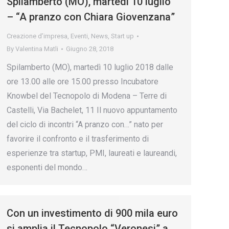
Spilamberto (MO), martedì 10 luglio
– “A pranzo con Chiara Giovenzana”
Creazione d’impresa
,
Eventi
,
News
,
Start up
By
Valentina Matli
Giugno 28, 2018
Spilamberto (MO), martedì 10 luglio 2018 dalle
ore 13.00 alle ore 15.00 presso Incubatore
Knowbel del Tecnopolo di Modena – Terre di
Castelli, Via Bachelet, 11 Il nuovo appuntamento
del ciclo di incontri “A pranzo con…” nato per
favorire il confronto e il trasferimento di
esperienze tra startup, PMI, laureati e laureandi,
esponenti del mondo…
Con un investimento di 900 mila euro
si amplia il Tecnopolo “Veronesi” a