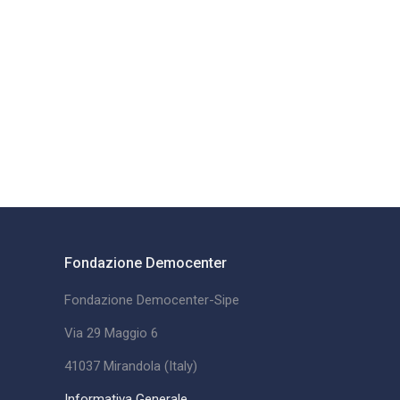
Fondazione Democenter
Fondazione Democenter-Sipe
Via 29 Maggio 6
41037 Mirandola (Italy)
Informativa Generale