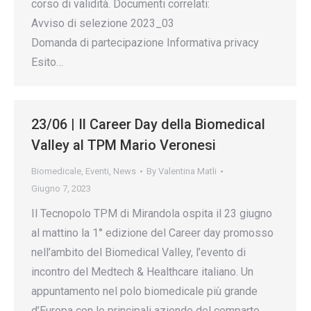
corso di validità. Documenti correlati:
Avviso di selezione 2023_03
Domanda di partecipazione Informativa privacy
Esito…
23/06 | Il Career Day della Biomedical
Valley al TPM Mario Veronesi
Biomedicale
,
Eventi
,
News
By
Valentina Matli
Giugno 7, 2023
Il Tecnopolo TPM di Mirandola ospita il 23 giugno
al mattino la 1° edizione del Career day promosso
nell’ambito del Biomedical Valley, l’evento di
incontro del Medtech & Healthcare italiano. Un
appuntamento nel polo biomedicale più grande
d’Europa con le principali aziende del comparto