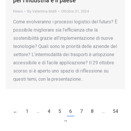
per l’industria e il paese
News
By
Valentina Matli
Ottobre 31, 2024
Come evolveranno i processi logistici del futuro? È
possibile migliorare sia l’efficienza che la
sostenibilità grazie all’implementazione di nuove
tecnologie? Quali sono le priorità delle aziende del
settore? L’intermodalità dei trasporti è un’opzione
accessibile e di facile applicazione? Il 29 ottobre
scorso si è aperto uno spazio di riflessione su
questi temi, con la presentazione…
←
1
…
4
5
6
7
8
…
54
→