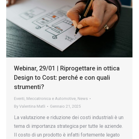
Webinar, 29/01 | Riprogettare in ottica
Design to Cost: perché e con quali
strumenti?
Eventi
,
Meccatronica e Automotive
,
News
By
Valentina Matli
Gennaio 21, 2025
La valutazione e riduzione dei costi industriali è un
tema di importanza strategica per tutte le aziende.
Il costo di un prodotto è infatti fortemente legato