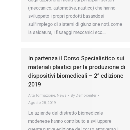
(meccanico, automotive, nautico) che hanno
sviluppato i propri prodotti basandosi
sull’impiego di sistemi di giunzione noti, come
la saldatura, i fissaggi meccanici ecc.…
In partenza il Corso Specialistico sui
materiali plastici per la produzione di
dispositivi biomedicali – 2° edizione
2019
Alta formazione
,
News
By
Democenter
Agosto 28, 2019
Le aziende del distretto biomedicale
modenese hanno contribuito a sviluppare
questa nuova edizione del corso attraverso i