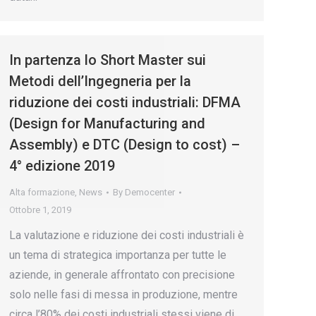
In partenza lo Short Master sui
Metodi dell’Ingegneria per la
riduzione dei costi industriali: DFMA
(Design for Manufacturing and
Assembly) e DTC (Design to cost) –
4° edizione 2019
Alta formazione
,
News
By
Democenter
Ottobre 1, 2019
La valutazione e riduzione dei costi industriali è
un tema di strategica importanza per tutte le
aziende, in generale affrontato con precisione
solo nelle fasi di messa in produzione, mentre
circa l’80% dei costi industriali stessi viene di