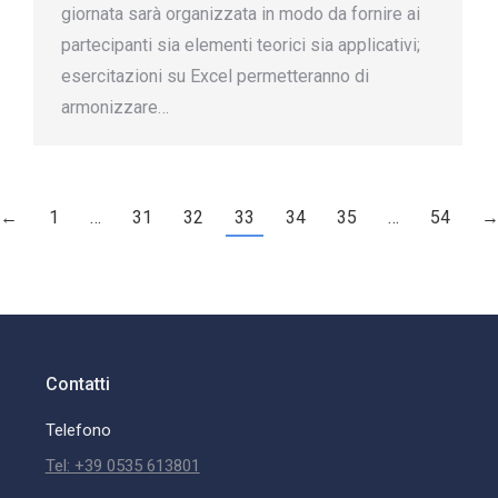
giornata sarà organizzata in modo da fornire ai
partecipanti sia elementi teorici sia applicativi;
esercitazioni su Excel permetteranno di
armonizzare…
←
1
…
31
32
33
34
35
…
54
Contatti
Telefono
Tel: +39 0535 613801