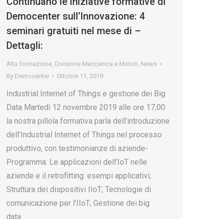
Continuano le iniziative formative di
Democenter sull’Innovazione: 4
seminari gratuiti nel mese di –
Dettagli:
Alta formazione
,
Divisione Meccanica e Motori
,
News
By
Democenter
Ottobre 11, 2019
Industrial Internet of Things e gestione dei Big
Data Martedì 12 novembre 2019 alle ore 17,00
la nostra pillola formativa parla dell’introduzione
dell’Industrial Internet of Things nel processo
produttivo, con testimonianze di aziende-
Programma: Le applicazioni dell’IoT nelle
aziende e il retrofitting: esempi applicativi;
Struttura dei dispositivi IIoT; Tecnologie di
comunicazione per l’IIoT; Gestione dei big
data…