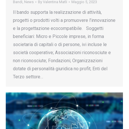
Bandi
,
News
By
Valentina Matli
Maggio 5, 2023
Il bando supporta la realizzazione di attività,
progetti o prodotti volti a promuovere l’innovazione
e la progettazione ecocompatibile. Soggetti
beneficiari: Micro e Piccole imprese, in forma
societaria di capitali o di persone, ivi incluse le
società cooperative; Associazioni riconosciute e
non riconosciute; Fondazioni; Organizzazioni
dotate di personalità giuridica no profit; Enti del
Terzo settore…