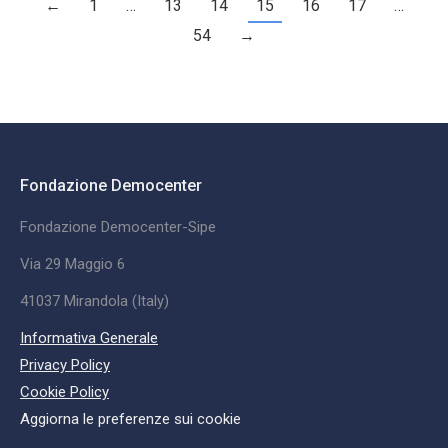
←
1
…
13
14
15
16
17
…
54
→
Fondazione Democenter
Fondazione Democenter-Sipe
Via 29 Maggio 6
41037 Mirandola (Italy)
Informativa Generale
Privacy Policy
Cookie Policy
Aggiorna le preferenze sui cookie