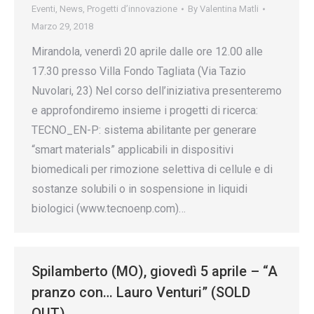
Eventi
,
News
,
Progetti d’innovazione
By
Valentina Matli
Marzo 29, 2018
Mirandola, venerdì 20 aprile dalle ore 12.00 alle
17.30 presso Villa Fondo Tagliata (Via Tazio
Nuvolari, 23) Nel corso dell’iniziativa presenteremo
e approfondiremo insieme i progetti di ricerca:
TECNO_EN-P: sistema abilitante per generare
“smart materials” applicabili in dispositivi
biomedicali per rimozione selettiva di cellule e di
sostanze solubili o in sospensione in liquidi
biologici (www.tecnoenp.com)…
Spilamberto (MO), giovedì 5 aprile – “A
pranzo con… Lauro Venturi” (SOLD
OUT)