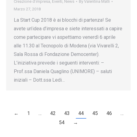
Creazione d’impresa
,
Eventi
,
News
By
Valentina Matli
Marzo 27, 2018
La Start Cup 2018 è ai blocchi di partenza! Se
avete un’idea d’impresa e siete interessati a capire
come partecipare vi aspettiamo venerdì 6 aprile
alle 11.30 al Tecnopolo di Modena (via Vivarelli 2,
Sala Rossa di Fondazione Democenter).
L’iniziativa prevede i seguenti interventi: –
Prof.ssa Daniela Quaglino (UNIMORE) – saluti
iniziali – Dott.ssa Ledi…
←
1
…
42
43
44
45
46
…
54
→