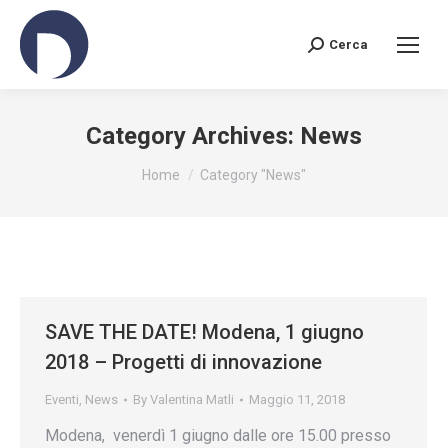
Cerca
Search:
Category Archives:
News
You are here:
Home
Category "News"
SAVE THE DATE! Modena, 1 giugno
2018 – Progetti di innovazione
Eventi
,
News
By
Valentina Matli
Maggio 11, 2018
Modena, venerdì 1 giugno dalle ore 15.00 presso